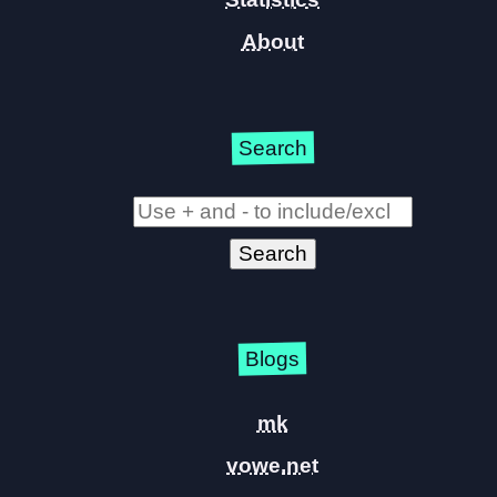
About
Search
Blogs
mk
vowe.net