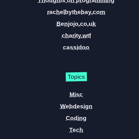
Thoughts on programming
rachelbythebay.com
Benjojo.co.uk
charity.wtf
cassidoo
Topics
Misc
Webdesign
Coding
Tech