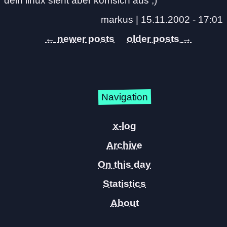
dein linux sieht aber komsich aus ;)
markus |
15.11.2002 - 17:01
←
→
Navigation
x-log
Archive
On this day
Statistics
About