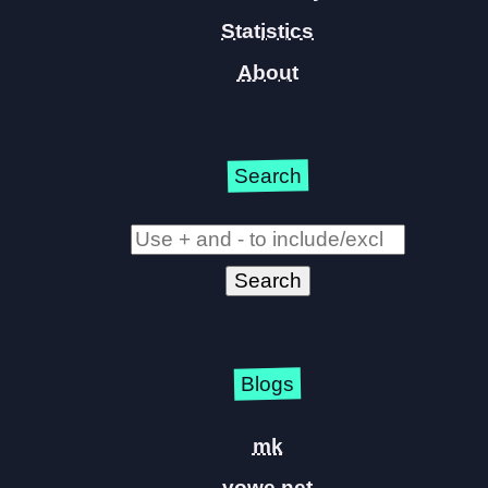
Statistics
About
Search
Blogs
mk
vowe.net